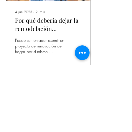
4 jun 2023
∙
2
min
Por qué debería dejar la
remodelación
residencial a los
Puede ser tentador asumir un
profesionales y no a los
proyecto de renovación del
hogar por sí mismo,
aficionados.
pensando que le ahorrará
dinero y será más
satisfactorio. Sin...
6
0
Formulario de suscripción