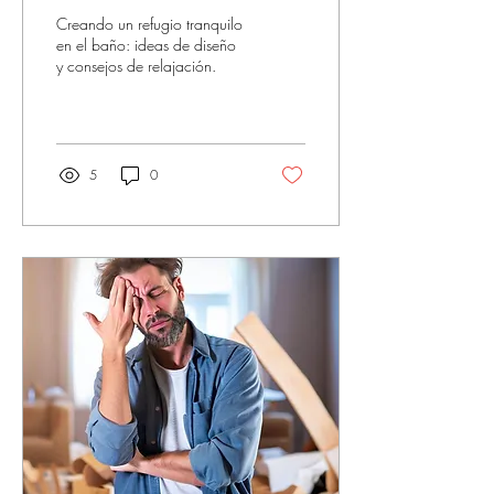
ideas de diseño y
Creando un refugio tranquilo
consejos de relajación.
en el baño: ideas de diseño
y consejos de relajación.
5
0